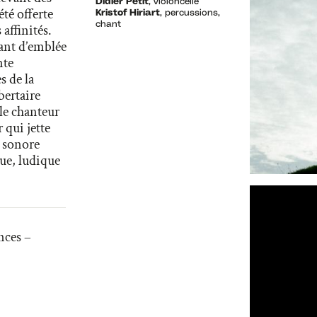
Didier Petit
, violoncelle
té offerte
Kristof Hiriart
, percussions,
chant
affinités.
vant d’emblée
nte
s de la
bertaire
 le chanteur
 qui jette
e sonore
que, ludique
nces –