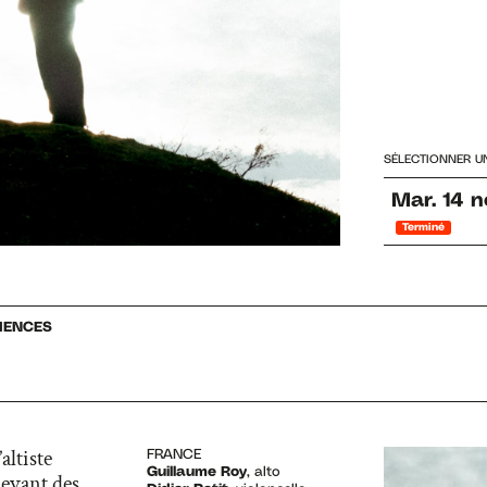
SÉLECTIONNER U
Mar.
14
n
Terminé
IENCES
altiste
FRANCE
Guillaume Roy
, alto
levant des