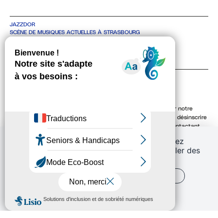
JAZZDOR
SCÈNE DE MUSIQUES ACTUELLES À STRASBOURG
4 RUE DE BITCHE, 67000 STRASBOURG
TEL +33 3 88 36 30 48
CONTACT
NEWSLETTER
En indiquant votre adresse email, vous consentez à recevoir notre
lettre d'information par voie électronique. Vous pouvez vous désinscrire
à tout moment via les liens de désinscription ou en nous contactant.
Pour en savoir plus, consultez notre
Politique de confidentialité
.
En continuant de défiler,
vous acceptez
l'utilisation de services tiers pouvant installer des
cookies
TOUT ACCEPTER
PERSONNALISER
POLITIQUE DE CONFIDENTIALITÉ