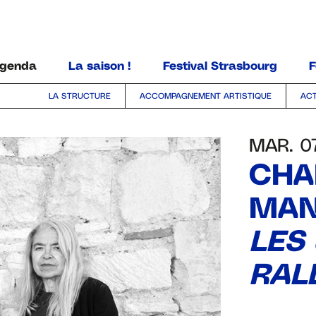
ALLER AU CONTENU PRINCIPAL
genda
La saison !
Festival Strasbourg
F
LA STRUCTURE
ACCOMPAGNEMENT ARTISTIQUE
ACT
MAR. 0
CHA
MAN
LES
RAL