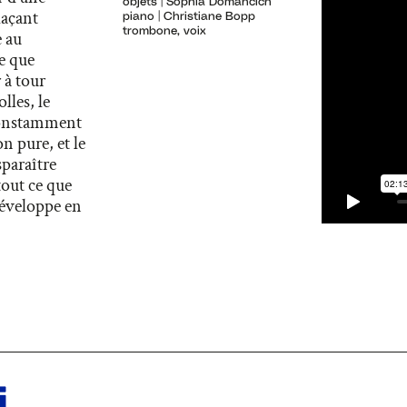
objets | Sophia Domancich
laçant
piano | Christiane Bopp
trombone, voix
e au
ue que
 à tour
lles, le
constamment
n pure, et le
paraître
tout ce que
développe en
i