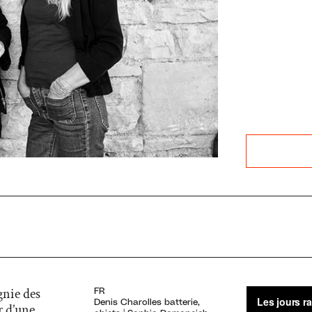
gnie des
FR
Denis Charolles batterie,
r d’une