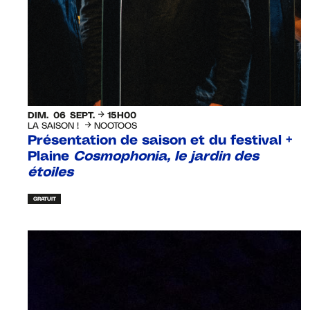
DIM.
06
SEPT.
15H00
LA SAISON !
NOOTOOS
Présentation de saison et du festival +
Plaine
Cosmophonia, le jardin des
étoiles
GRATUIT