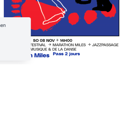
nen
SA
07
NOV
SO
08
NOV
14H00
STRASSBURG-FESTIVAL
MARATHON MILES
JAZZPASSAGE
CITÉ DE LA MUSIQUE & DE LA DANSE
Pass 2 jours
Marathon Miles