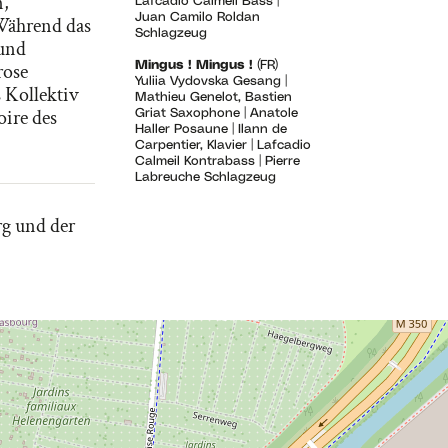
n,
Lafcadio Calmeil Bass |
Juan Camilo Roldan
 Während das
Schlagzeug
 und
rose
Mingus ! Mingus !
(FR)
Yuliia Vydovska Gesang |
 Kollektiv
Mathieu Genelot, Bastien
ire des
Griat Saxophone | Anatole
Haller Posaune | Ilann de
Carpentier, Klavier | Lafcadio
Calmeil Kontrabass | Pierre
Labreuche Schlagzeug
rg und der