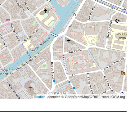
Leaflet
| données © OpenStreetMap/ODbL - rendu OSM org