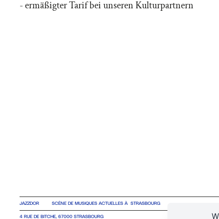
- ermäßigter Tarif bei unseren Kulturpartnern
JAZZDOR
SCÈNE DE MUSIQUES ACTUELLES À STRASBOURG
W
4 RUE DE BITCHE, 67000 STRASBOURG
TEL +33 3 88 36 30