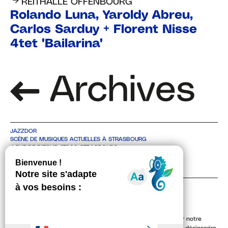
REITHALLE OFFENBOURG
Rolando Luna, Yaroldy Abreu,
Carlos Sarduy + Florent Nisse
4tet "Bailarina"
Archives
JAZZDOR
SCÈNE DE MUSIQUES ACTUELLES À STRASBOURG
4 RUE DE BITCHE, 67000 STRASBOURG
TEL +33 3 88 36 30 48
CONTACT
NEWSLETTER
En indiquant votre adresse email, vous consentez à recevoir notre