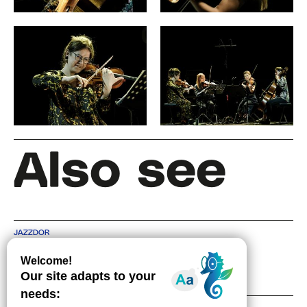
Also see
JAZZDOR
SCÈNE DE MUSIQUES ACTUELLES À STRASBOURG
4 RUE DE BITCHE, 67000 STRASBOURG
TEL +33 3 88 36 30 48
CONTACT
NEWSLETTER