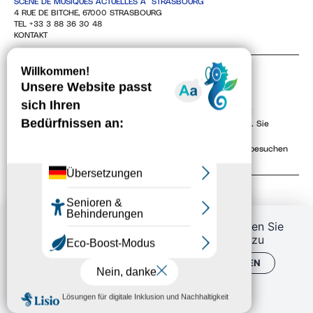
SCÈNE DE MUSIQUES ACTUELLES À STRASBOURG
4 RUE DE BITCHE, 67000 STRASBOURG
TEL +33 3 88 36 30 48
KONTAKT
NEWSLETTER
Mit der Angabe Ihrer E-Mail-Adresse erklären Sie sich damit
einverstanden, unseren Newsletter elektronisch zu erhalten. Sie
können sich jederzeit über die Abmeldelinks oder durch
Kontaktaufnahme mit uns abmelden. Um mehr zu erfahren, besuchen
Sie unsere
Politique de confidentialité
.
Wenn Sie diese Webseite benutzen, stimmen Sie
der Benutzung von externen Diensten zu
ALLE AKZEPTIEREN
PERSONALISIEREN
DATENSCHUTZBESTIMMUNGEN
Conditions générales de vente (CGV)
Retrouver vos commandes
J'ai un code promo