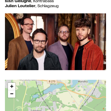
Ivan Gélugne
, Kontrabass
Julien Loutelier
, Schlagzeug
+
−