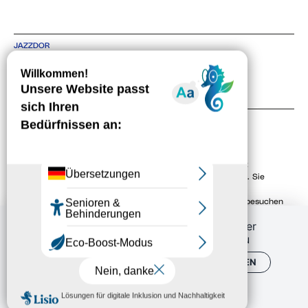
JAZZDOR
SCÈNE DE MUSIQUES ACTUELLES À STRASBOURG
4 RUE DE BITCHE, 67000 STRASBOURG
TEL +33 3 88 36 30 48
KONTAKT
NEWSLETTER
Mit der Angabe Ihrer E-Mail-Adresse erklären Sie sich damit
einverstanden, unseren Newsletter elektronisch zu erhalten. Sie
können sich jederzeit über die Abmeldelinks oder durch
Kontaktaufnahme mit uns abmelden. Um mehr zu erfahren, besuchen
Sie unsere
Politique de confidentialité
.
Durch weiterblättern,
stimmen Sie der
Benutzung von externen Diensten zu
ALLE AKZEPTIEREN
PERSONALISIEREN
DATENSCHUTZBESTIMMUNGEN